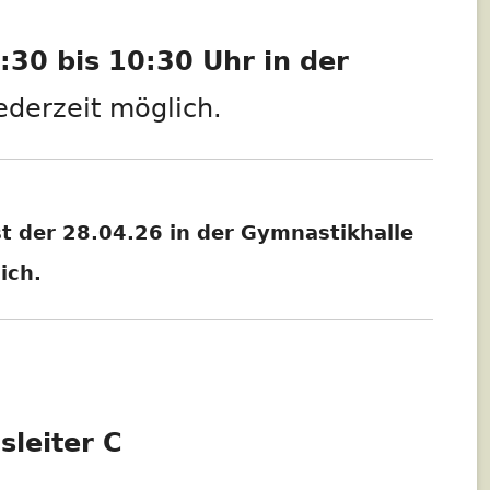
2018 BOSSELN
30 bis 10:30 Uhr in der
2016 HISTORISCHE WANDERUNG
jederzeit möglich.
NEUKIRCHEN
2015 WANDERUNG AUF DEN
DÜNSBERG
st der 28.04.26 in der Gymnastikhalle
2014 WANDERUNG WILDPARK
WEILBURG
ich.
2013 BIS 2019 FERIENPASS DER
GEMEINDE SCHÖFFENGRUND
2013 WANDERUNG ESCHBACHER
KLIPPEN
leiter C
2011 GRENZWANDERUNG
ZOLLHAUS MÖTTAU