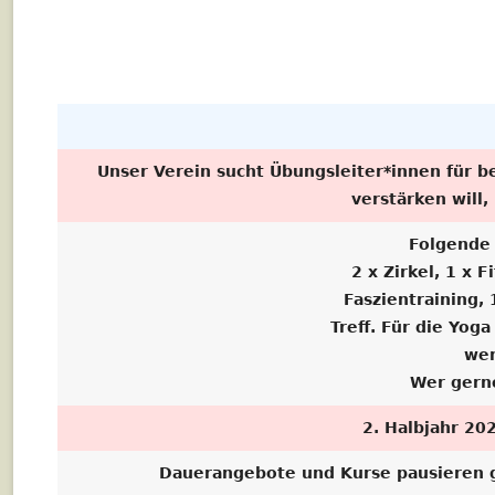
ALKOHOLFREI SPORT GENIES
ANMELDUNG TAG DER OFF
HALLE
Unser Verein sucht Übungsleiter*innen für 
verstärken will
Folgende 
2 x Zirkel, 1 x
Faszientraining,
Treff. Für die Yo
wer
Wer gern
2. Halbjahr 20
Dauerangebote und Kurse pausieren gg