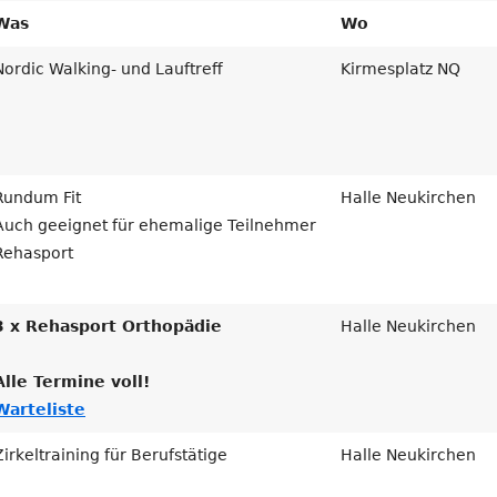
Was
Wo
Nordic Walking- und Lauftreff
Kirmesplatz NQ
Rundum Fit
Halle Neukirchen
Auch geeignet für ehemalige Teilnehmer
Rehasport
3 x Rehasport Orthopädie
Halle Neukirchen
Alle Termine voll!
Warteliste
Zirkeltraining für Berufstätige
Halle Neukirchen