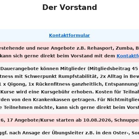
Der Vorstand
SEN
ENEN
Kontaktformular
bestehende und neue Angebote z.B. Rehasport, Zumba, B
, kann sich gerne direkt beim Vorstand mit dem
Kontaktf
Dauerangebote können Mitglieder (Mitgliedsbeitrag 45 E
 Fitness mit Schwerpunkt Rumpfstabilität, 2x Alltag in B
 1 x Qigong, 1x Rückenfitness ganzheitlich, Entspannun
ga Kurse wird eine Kursgebühr erhoben. Kosten für Teil
den von den Krankenkassen getragen. Für Nichtmitglie
e Teilnehmen möchte, kann sich gerne direkt beim Vor
26, 17 Angebote/Kurse starten ab 10.08.2026, Schnupp
f. nach Ansage der Übungsleiter z.B. in den Oster-, S