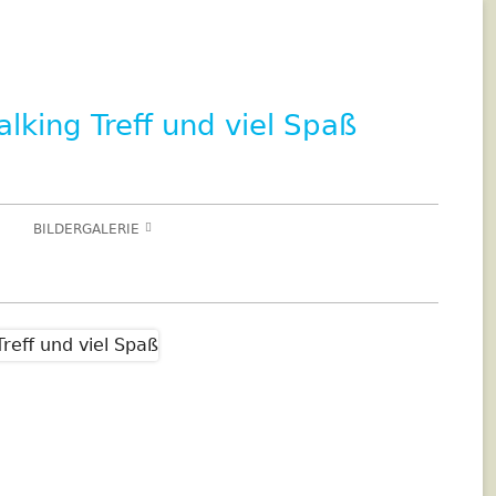
lking Treff und viel Spaß
BILDERGALERIE
2023 TAG DER OFFENEN HALLE
2022 KRÄUTERWANDERUNG
2020 KLOSTER KRÖFFELBACH
2019 WALDSPAZIERGANG
2019 ALKOHOLFREI SPORT
GENIESSEN