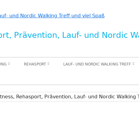
t, Prävention, Lauf- und Nordic Wa
UNG
REHASPORT
LAUF- UND NORDIC WALKING TREFF
PUNKT
SPORT FÜR DEN STÜTZ- UND
IN PLANUNG NW KURS
RETRAINING)
BEWEGUNGSAPPARAT
IN PLANUNG TRAINING FÜR
(ORTHOPÄDIE)
NING
LAUFANFÄNGER
SPORT IN DER KREBSNACHSORGE IN
IN PLANUNG KURS LAUFEND
PLANUNG
UNTERWEGS
S
INNERE MEDIZIN / HERZSPORT IN
N
IN PLANUNG AUSDAUERTRAINING
PLANUNG
INDOOR