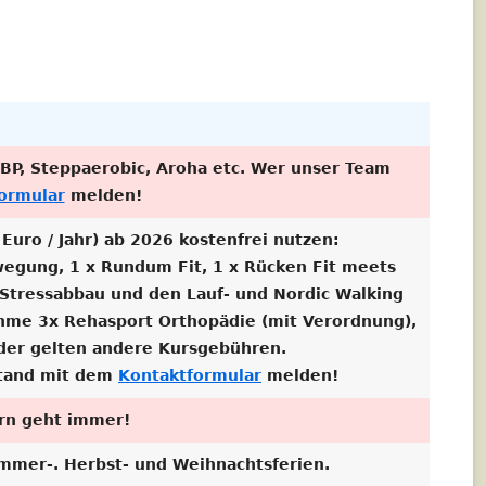
2010 WANDERUNG GUCK INS LOCH
2010 BIS 20XX SOMMERFESTE
BP, Steppaerobic, Aroha etc. Wer unser Team
ormular
melden!
uro / Jahr) ab 2026 kostenfrei nutzen:
ewegung, 1 x Rundum Fit, 1 x Rücken Fit meets
g/Stressabbau und den Lauf- und Nordic Walking
nahme 3x Rehasport Orthopädie (mit Verordnung),
der gelten andere Kursgebühren.
stand mit dem
Kontaktformular
melden!
ern geht immer!
ommer-. Herbst- und Weihnachtsferien.