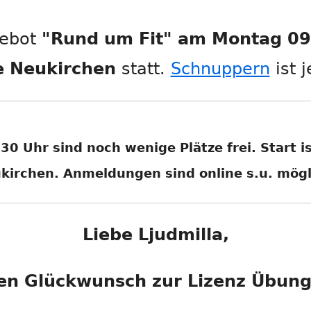
HEITLICH
REHASPORT OHNE VERORDNUNG
ALLTAG IN BEWEGUNG
gebot
"Rund um Fit" am Montag 09:
!
RUNDUM FIT
e Neukirchen
statt.
Schnuppern
ist 
AGEN
.02.22
CE
N
0 Uhr sind noch wenige Plätze frei. Start i
kirchen. Anmeldungen sind online s.u. mögl
ISCH
DUNG
Liebe Ljudmilla,
H ZU
en Glückwunsch zur Lizenz Übungs
EN