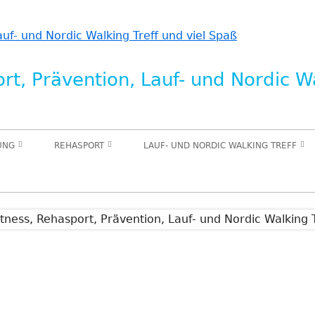
t, Prävention, Lauf- und Nordic Wa
UNG
REHASPORT
LAUF- UND NORDIC WALKING TREFF
PUNKT
SPORT FÜR DEN STÜTZ- UND
IN PLANUNG NW KURS
RETRAINING)
BEWEGUNGSAPPARAT
IN PLANUNG TRAINING FÜR
(ORTHOPÄDIE)
NING
LAUFANFÄNGER
SPORT IN DER KREBSNACHSORGE IN
IN PLANUNG KURS LAUFEND
PLANUNG
UNTERWEGS
N
S
INNERE MEDIZIN / HERZSPORT IN
IN PLANUNG AUSDAUERTRAINING
PLANUNG
INDOOR