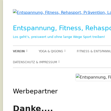
Springe
zum
Inhalt
Entspannung, Fitness, Rehaspor
Los geht’s, preiswert und ohne lange Wege Sport treiben!
Primäres
VEREIN
YOGA & QIGONG
FITNESS & ENTSPANN
Menü
AKTUELLES: KURSE UND TERMINE
HATHA YOGA DI – 10:30 UHR
FITNESS MIT SCHWER
DATENSCHUTZ & IMPRESSUM
RUMPFSTABILITÄT (CO
ANMELDUNG: KURSE UND
HATHA YOGA DI – 16:00 UHR
DATENSCHUTZ MITGLIEDER UND
VERANSTALTUNGEN
WORKOUT ZIRKELTRAI
KURSTEILNEHMER
HATHA YOGA DI – 18:00 UHR
UNSERE ANGEBOTE FÜR SIE
TRAMPOLIN FIT
DATENSCHUTZ REHA-SPORT
Werbepartner
QIGONG
MITGLIED WERDEN
GUTE VORSÄTZE UMSETZE
RÜCKENFITNESS MEET
COOKIE-RICHTLINIE (EU)
FASZIENTRAINING
Danke....
SPORT FÜR SENIOREN
IMPRESSUM