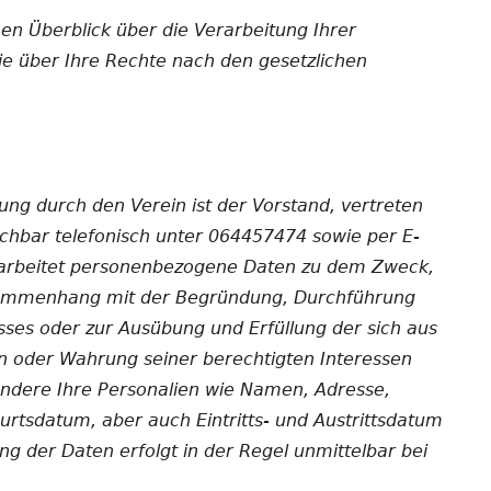
EITLICH
REHASPORT OHNE VERORDNUNG
ALLTAG IN BEWEGUNG
en Überblick über die Verarbeitung Ihrer
 über Ihre Rechte nach den gesetzlichen
RUNDUM FIT
AGEN
.02.22
E
N
tung durch den Verein ist der Vorstand, vertreten
ichbar telefonisch unter 064457474 sowie per E-
rarbeitet personenbezogene Daten zu dem Zweck,
usammenhang mit der Begründung, Durchführung
ISCH
DUNG
sses oder zur Ausübung und Erfüllung der sich aus
H ZU
 oder Wahrung seiner berechtigten Interessen
ondere Ihre Personalien wie Namen, Adresse,
EN
rtsdatum, aber auch Eintritts- und Austrittsdatum
ng der Daten erfolgt in der Regel unmittelbar bei