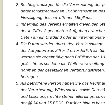
ALKOHOLFREI SPORT GENIES
Rechtsgrundlagen für die Verarbeitung der 
datenschutzrechtlichen Erlaubnisnormen des A
ANMELDUNG TAG DER OFF
Einwilligung des betroffenen Mitglieds.
HALLE
Innerhalb des Vereins erhalten diejenigen Stel
der in Ziffer 2 genannten Aufgaben brauchen
Daten an ein Drittland oder an internationale
Die Daten werden durch den Verein solange u
der Aufgaben aus Ziffer 2 erforderlich ist. S
werden sie regelmäßig nach Erfüllung der 10
gelöscht, es sei denn die Weiterverarbeitung 
Rahmen der gesetzlichen Verjährungsfristen, d
betragen.
Als betroffene Person haben Sie das Recht a
der Verarbeitung, Widerspruch sowie Datenüb
und Löschungsrechte stehen allerdings, sowe
der §§ 34 und 35 BDSG. Darüber hinaus beste