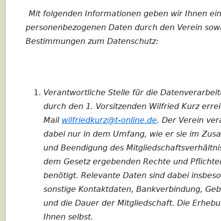
RÜCKENFITNESS GANZH
Mit folgenden Informationen geben wir Ihnen ein
PROJEKTE, AKTIONEN, PREISE UND
TAG DER OFFENEN HALLE
personenbezogenen Daten durch den Verein sowie
KOOPERATIONEN
ALLTAG IN BEWEGUNG!
OUTDOORPAKET BOLLERW
Bestimmungen zum Datenschutz:
WERBEPARTNER
RUNDUM FIT!
IMPFTERMIN AM 03. UND 24
KONTAKT KURSE UND
IN PLANUNG LINEDANC
SONDERPREIS “AKTIV GEGE
MITGLIEDSCHAFT
Verantwortliche Stelle für die Datenverarbei
CORONA”
IN PLANUNG BBP
UNSER VORSTAND ZEIGT GESICHT
durch den 1. Vorsitzenden Wilfried Kurz erre
SCHEINE FÜR VEREINE
Mail
wilfriedkurz@t-online.de
. Der Verein ve
VORSTAND / ORGANISATION
ÜBLTR REHASPORT
dabei nur in dem Umfang, wie er sie im Z
CORONA MACHT ERFINDER
SPORTGERÄT UND AUSBIL
und Beendigung des Mitgliedschaftsverhältni
BEACTIVE SCHNUPPER DIC
dem Gesetz ergebenden Rechte und Pflichten
MEHR BEWEGUNG
benötigt. Relevante Daten sind dabei insbes
EV. FRAUENKREIS BONBAD
sonstige Kontaktdaten, Bankverbindung, Gebu
und die Dauer der Mitgliedschaft. Die Erhebu
FERIENPASS 2020
Ihnen selbst.