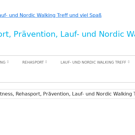
t, Prävention, Lauf- und Nordic Wa
UNG
REHASPORT
LAUF- UND NORDIC WALKING TREFF
UNKT
SPORT FÜR DEN STÜTZ- UND
IN PLANUNG NW KURS
RETRAINING)
BEWEGUNGSAPPARAT
IN PLANUNG TRAINING FÜR
(ORTHOPÄDIE)
NING
LAUFANFÄNGER
SPORT IN DER KREBSNACHSORGE IN
IN PLANUNG KURS LAUFEND
PLANUNG
UNTERWEGS
N
S
INNERE MEDIZIN / HERZSPORT IN
IN PLANUNG AUSDAUERTRAINING
PLANUNG
INDOOR