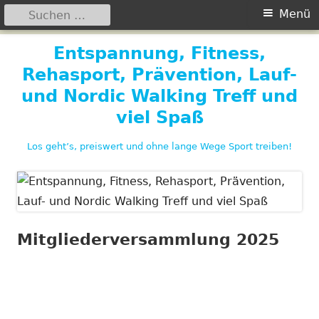
Suchen
Primäres
Menü
nach:
Menü
Springe
Entspannung, Fitness,
zum
Rehasport, Prävention, Lauf-
Inhalt
und Nordic Walking Treff und
viel Spaß
Los geht’s, preiswert und ohne lange Wege Sport treiben!
Mitgliederversammlung 2025