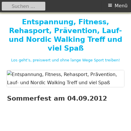
Suchen
Primäres
Menü
nach:
Menü
Springe
Entspannung, Fitness,
zum
Rehasport, Prävention, Lauf-
Inhalt
und Nordic Walking Treff und
viel Spaß
Los geht’s, preiswert und ohne lange Wege Sport treiben!
Sommerfest am 04.09.2012