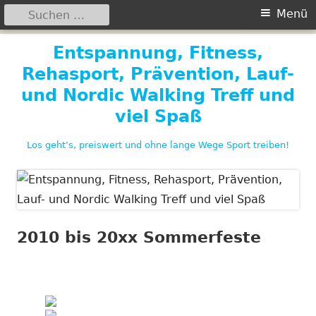
Suchen
Primäres
Menü
nach:
Menü
Springe
Entspannung, Fitness,
zum
Rehasport, Prävention, Lauf-
Inhalt
und Nordic Walking Treff und
viel Spaß
Los geht’s, preiswert und ohne lange Wege Sport treiben!
2010 bis 20xx Sommerfeste